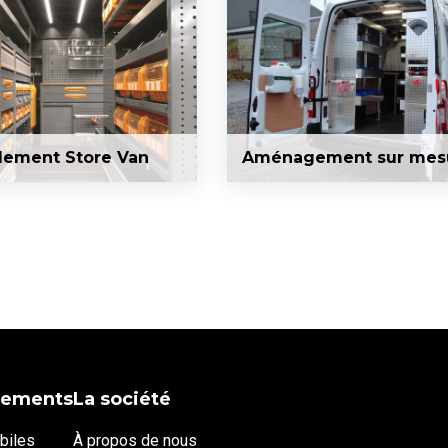
ement Store Van
Aménagement sur mes
ements
La société
biles
À propos de nous