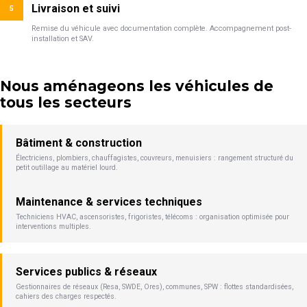
Livraison et suivi
5
Remise du véhicule avec documentation complète. Accompagnement post-
installation et SAV.
Nous aménageons les véhicules de
tous les secteurs
Bâtiment & construction
Électriciens, plombiers, chauffagistes, couvreurs, menuisiers : rangement structuré du
petit outillage au matériel lourd.
Maintenance & services techniques
Techniciens HVAC, ascensoristes, frigoristes, télécoms : organisation optimisée pour
interventions multiples.
Services publics & réseaux
Gestionnaires de réseaux (Resa, SWDE, Ores), communes, SPW : flottes standardisées,
cahiers des charges respectés.