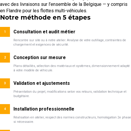
avec des livraisons sur l’ensemble de la Belgique — y compris
en Flandre pour les flottes multi-véhicules.
Notre méthode en 5 étapes
Consultation et audit métier
1
Rencontre sur site ou à notre atelier. Analyse de votre outillage, contraintes de
chargement et exigences de sécurité.
Conception sur mesure
2
Plans détaillés, sélection des matériaux et systèmes, dimensionnement adapté
à votre modèle de véhicule.
Validation et ajustements
3
Présentation du projet, modifications selon vos retours, validation technique et
budgétaire.
Installation professionnelle
4
Réalisation en atelier, respect des normes constructeurs, homologation 2e phase
si nécessaire.